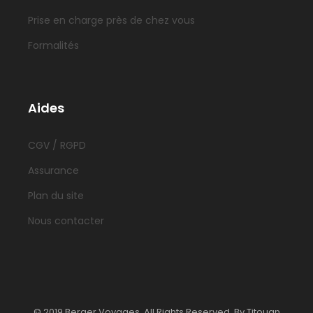
Prise en charge près de chez vous
Formalités
Aides
CGV / RGPD
Assurance
Plan du site
Nous contacter
© 2019 Berger Voyages, All Rights Reserved. By Titouan