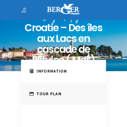
Berger Voyages
Croatie – Des îles
aux Lacs en
cascade de
Plitvice ( Mai )
INFORMATION
TOUR PLAN