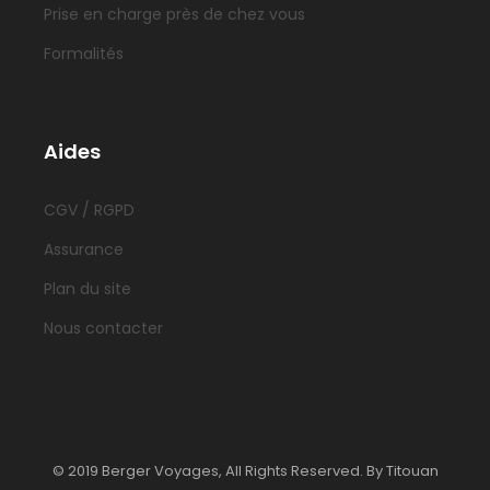
Prise en charge près de chez vous
Formalités
Aides
CGV / RGPD
Assurance
Plan du site
Nous contacter
© 2019 Berger Voyages, All Rights Reserved. By Titouan