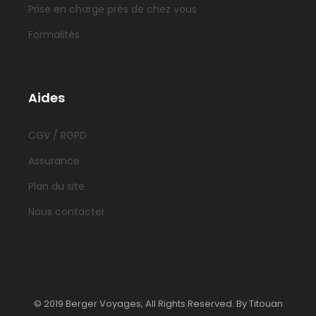
Prise en charge près de chez vous
Formalités
Aides
CGV / RGPD
Assurance
Plan du site
Nous contacter
© 2019 Berger Voyages, All Rights Reserved. By Titouan